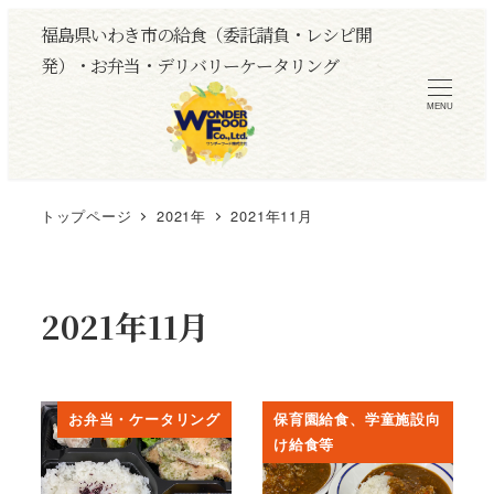
メ
福島県いわき市の給食（委託請負・レシピ開
イ
発）・お弁当・デリバリーケータリング
ン
MENU
コ
ン
テ
ン
トップページ
2021年
2021年11月
ツ
へ
移
2021年11月
動
お弁当・ケータリング
保育園給食、学童施設向
け給食等