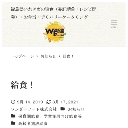
メ
福島県いわき市の給食（委託請負・レシピ開
イ
発）・お弁当・デリバリーケータリング
ン
MENU
コ
ン
テ
ン
トップページ
お知らせ
給食！
ツ
へ
移
給食！
動
9月 14, 2019
3月 17, 2021
投稿日
更新日
カテゴリー
ワンダーフード株式会社
お知らせ
著
カテゴリー
保育園給食、学童施設向け給食等
者
カテゴリー
高齢者施設給食