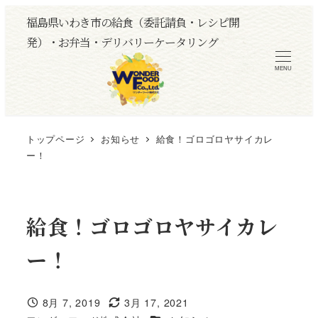
メ
福島県いわき市の給食（委託請負・レシピ開
イ
発）・お弁当・デリバリーケータリング
ン
MENU
コ
ン
テ
ン
トップページ
お知らせ
給食！ゴロゴロヤサイカレ
ツ
ー！
へ
移
動
給食！ゴロゴロヤサイカレ
ー！
8月 7, 2019
3月 17, 2021
投稿日
更新日