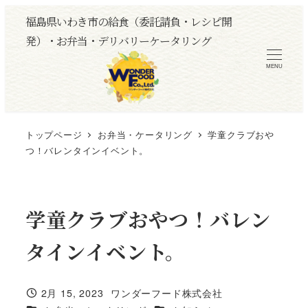
メ
福島県いわき市の給食（委託請負・レシピ開
イ
発）・お弁当・デリバリーケータリング
ン
MENU
コ
ン
テ
ン
トップページ
お弁当・ケータリング
学童クラブおや
ツ
つ！バレンタインイベント。
へ
移
動
学童クラブおやつ！バレン
タインイベント。
2月 15, 2023
ワンダーフード株式会社
投稿日
著