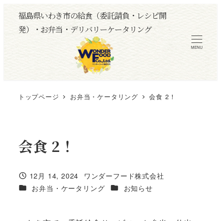
メ
福島県いわき市の給食（委託請負・レシピ開
イ
発）・お弁当・デリバリーケータリング
ン
MENU
コ
ン
テ
ン
トップページ
お弁当・ケータリング
会食 2！
ツ
へ
移
会食 2！
動
12月 14, 2024
ワンダーフード株式会社
投稿日
著
カテゴリー
カテゴリー
お弁当・ケータリング
お知らせ
者