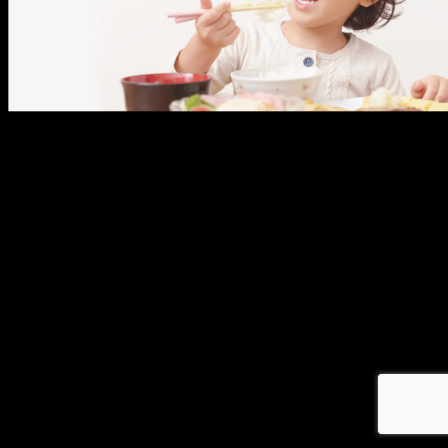
メ
イ
ン
コ
ン
テ
ン
ツ
へ
移
動