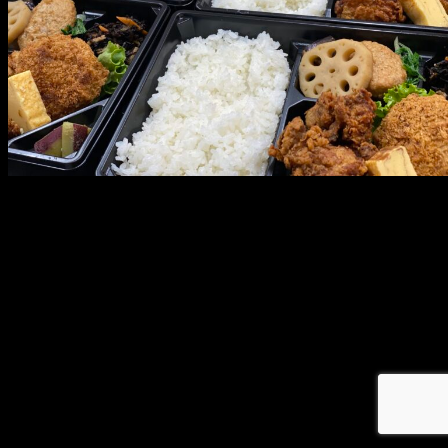
メ
イ
ン
コ
ン
テ
ン
ツ
へ
移
動