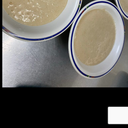
メ
イ
ン
コ
ン
テ
ン
ツ
へ
移
動