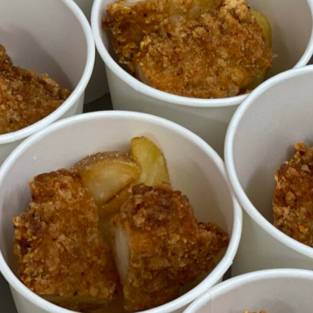
メ
イ
ン
コ
ン
テ
ン
ツ
へ
移
動