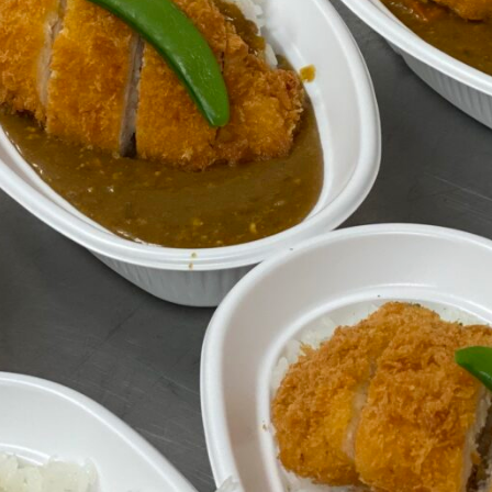
メ
イ
ン
コ
ン
テ
ン
ツ
へ
移
動