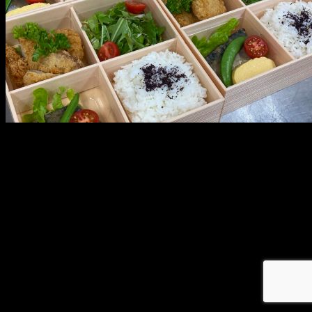
メ
イ
ン
コ
ン
テ
ン
ツ
へ
移
動