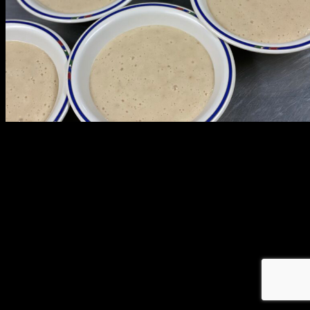
メ
イ
ン
コ
ン
テ
ン
ツ
へ
移
動