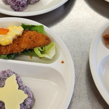
メ
イ
ン
コ
ン
テ
ン
ツ
へ
移
動