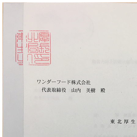
メ
イ
ン
コ
ン
テ
ン
ツ
へ
移
動