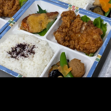
メ
イ
ン
コ
ン
テ
ン
ツ
へ
移
動