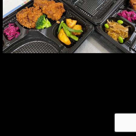
メ
イ
ン
コ
ン
テ
ン
ツ
へ
移
動