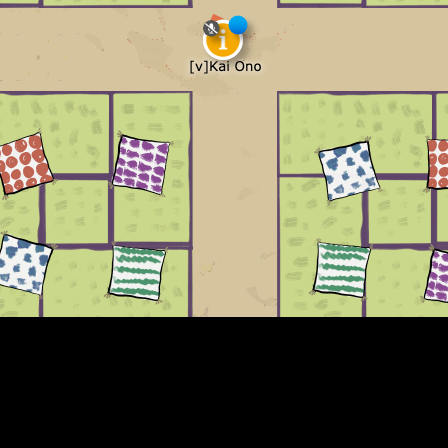
メ
イ
ン
コ
ン
テ
ン
ツ
へ
移
動