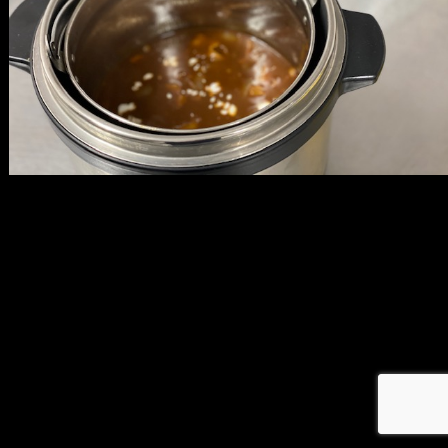
メ
イ
ン
コ
ン
テ
ン
ツ
へ
移
動